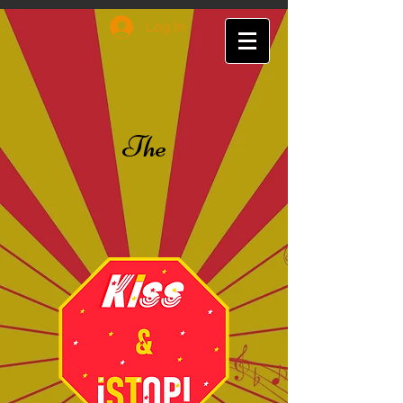
Log In
The