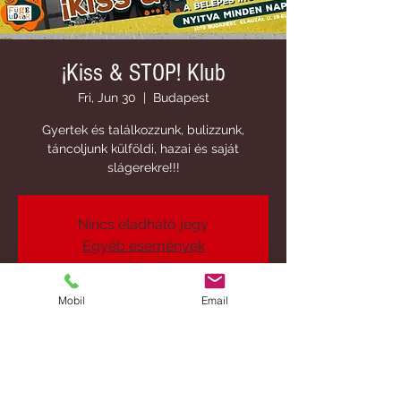
¡Kiss & STOP! Klub
Fri, Jun 30
  |  
Budapest
Gyertek és találkozzunk, bulizzunk,
táncoljunk külföldi, hazai és saját
slágerekre!!!
Nincs eladható jegy
Egyéb események
megjelenítése
Mobil
Email
Time & Location
Jun 30, 2023, 8:00 PM
Budapest, Budapest, Klauzál u. 19, 1072