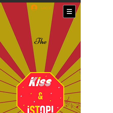
Log In
The