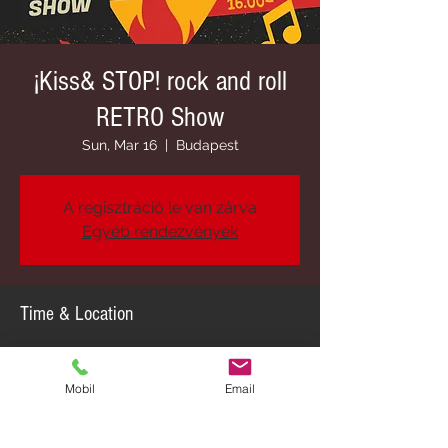
¡Kiss& STOP! rock and roll
RETRO Show
Sun, Mar 16
  |  
Budapest
A regisztráció le van zárva
Egyéb rendezvények
Time & Location
Mar 16, 2025, 4:00 PM
Budapest, Budapest, Kastélypark u. 14,
Mobil
Email
1225 Magyarország