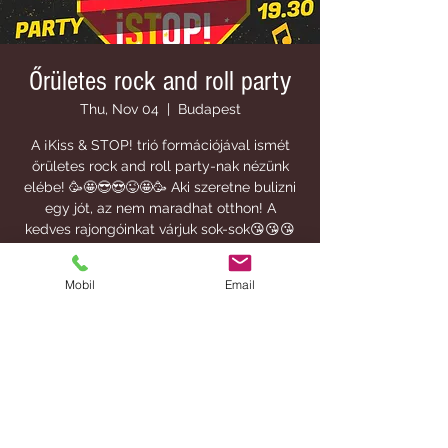
Őrületes rock and roll party
Thu, Nov 04
  |  
Budapest
A ¡Kiss & STOP! trió formációjával ismét
őrületes rock and roll party-nak nézünk
elébe! 🥳🤩😎😍😜🤩🥳 Aki szeretne bulizni
egy jót, az nem maradhat otthon! A
kedves rajongóinkat várjuk sok-sok😘😘😘
🥳🤩😎 szeretettel!!!
Mobil
Email
Time & Location
Nov 04, 2021, 7:30 PM
Budapest, Budapest, Alkotás u. 34, 1012
Hungary