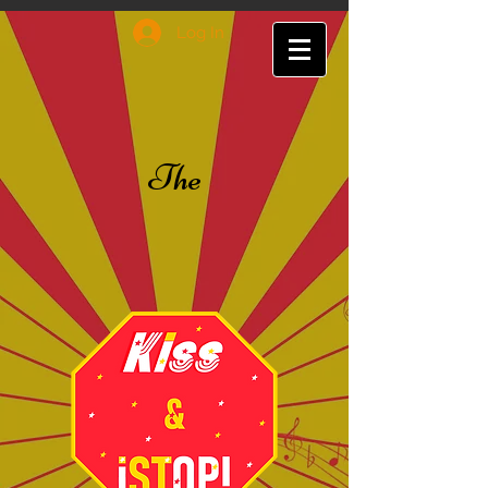
Log In
The