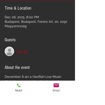
Time & Location
Dec 06, 2025, 8:00 PM
Budapest, Budapest, Ferenc krt. 20, 1092
Magyarország
Guests
See All
About the event
December 6-án a HanRah Live Music 
Club újra a rockabilly világába repít: 
érkezik a ¡Kiss & STOP! hogy egy 
Mobil
Email
felejthetetlen Rockabilly Mikulás Party-val 
varázsolja el a közönséget! A retro 
hangulat és a táncparkett garantáltan 