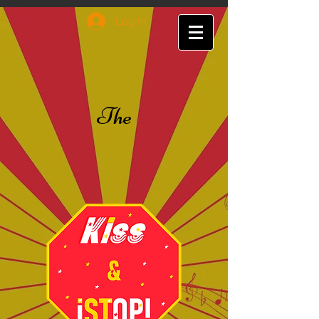
Log In
The