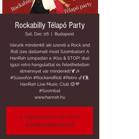
Rockabilly Télapó Party
Sat, Dec 06
  |  
Budapest
Várunk mindenkit aki szereti a Rock and
Roll ízes dallamait most Szombaton! A
HanRah színpadán a ¡Kiss & STOP! duó
igazi retro hangulattal és feledhetetlen
élménnyel vár mindenkit!🍹🎶
#Szaxofon #RockandRoll #Retro 🎷💃🕺
HanRah Live Music Club 😉💜
#Szombat
www.hanrah.hu
A regisztráció le van zárva
Egyéb rendezvények