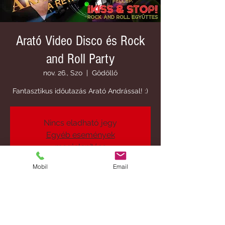
Arató Video Disco és Rock
and Roll Party
nov. 26., Szo
  |  
Gödöllő
Fantasztikus időutazás Arató Andrással! :)
Nincs eladható jegy
Egyéb események
megjelenítése
Mobil
Email
Idő és helyszín
2022. nov. 26. 19:00
Gödöllő, Gödöllő, Szabadság út 199, 2100