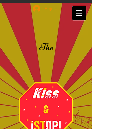
Bejelentkezés
The