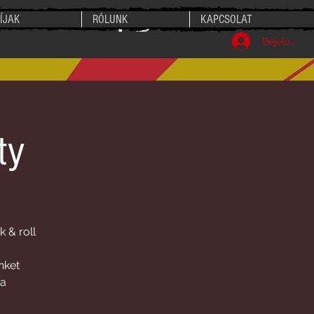
ÍJAK
RÓLUNK
KAPCSOLAT
Bejelentke
ty
 & roll
nket
va