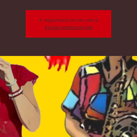
A regisztráció le van zárva
Egyéb rendezvények