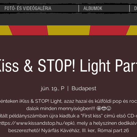
FOTÓ- ÉS VIDEÓGALÉRIA
ALBUMOK
D
Kiss & STOP! Light Par
The
jún. 19., P
  |  
Budapest
énteken ¡Kiss & STOP! Light, azaz hazai és külföldi pop és rock
dalok minden mennyiségben!!! 🤩😎😜
itált példányszámban újra kiadtuk a "First kiss" című első CD-
https://www.kissandstop.hu/epk), mely a helyszínen dedikál
beszerezhető! Nyárfás Kávéház, III. ker., Római part 26