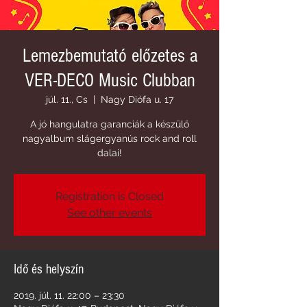
Lemezbemutató előzetes a
VER-DECO Music Clubban
júl. 11., Cs
  |  
Nagy Diófa u. 17
A jó hangulatra garanciák a készülő
nagyalbum slágergyanús rock and roll
dalai!
Registration is Closed
See other events
Idő és helyszín
2019. júl. 11. 22:00 – 23:30