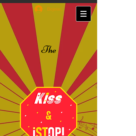
Bejelentkezés
The