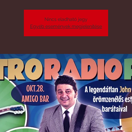
Nincs eladható jegy
Egyéb események megjelenítése