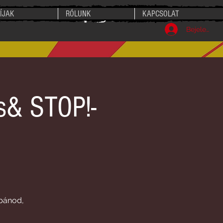
ÍJAK
RÓLUNK
KAPCSOLAT
Bejelentke
s& STOP!-
bánod,