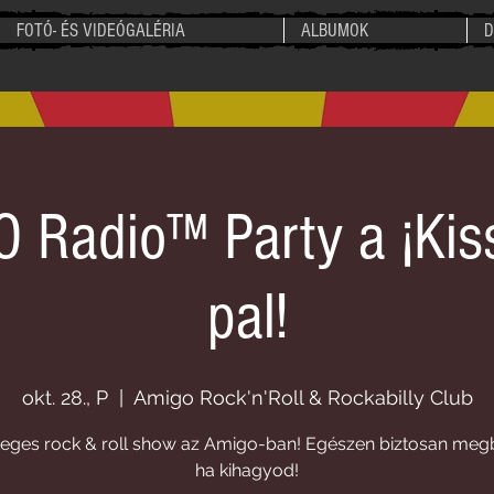
FOTÓ- ÉS VIDEÓGALÉRIA
ALBUMOK
D
Radio™ Party a ¡Kis
The
pal!
okt. 28., P
  |  
Amigo Rock'n'Roll & Rockabilly Club
teges rock & roll show az Amigo-ban! Egészen biztosan meg
ha kihagyod!