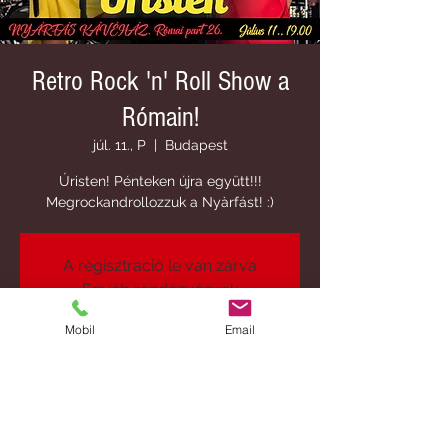
Retro Rock 'n' Roll Show a
Rómain!
júl. 11., P
  |  
Budapest
Úristen! Pénteken újra együtt!!!
Megrockandrollozzuk a Nyàrfást! :)
A regisztráció le van zárva
Egyéb rendezvények
Mobil
Email
Idő és helyszín
2025. júl. 11. 19:00
Budapest, Budapest, Római part 26, 1031