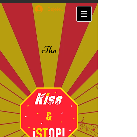
Bejelentkezés
The